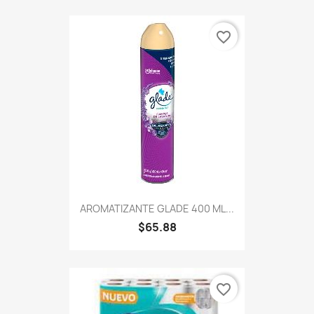
favorite_border
AROMATIZANTE GLADE 400 ML...
$65.88
favorite_border