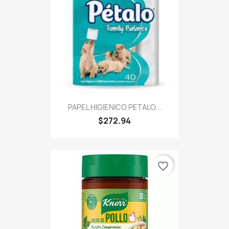
PAPEL HIGIENICO PETALO...
$272.94
favorite_border