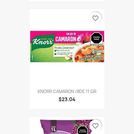
favorite_border
KNORR CAMARON /8DE 11 GR
$23.04
favorite_border