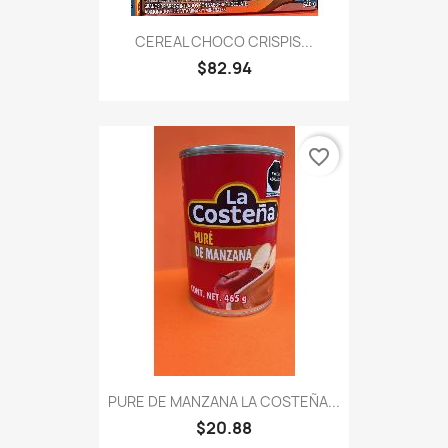
CEREAL CHOCO CRISPIS...
$82.94
favorite_border
PURE DE MANZANA LA COSTEÑA...
$20.88