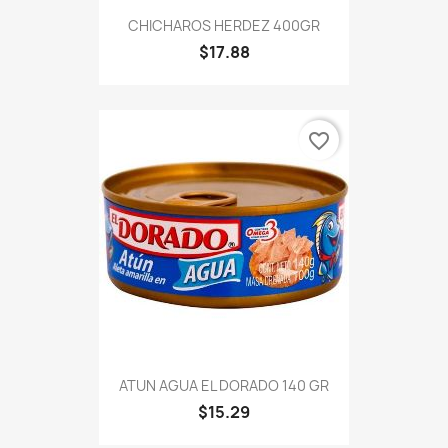
CHICHAROS HERDEZ 400GR
$17.88
favorite_border
ATUN AGUA EL DORADO 140 GR
$15.29