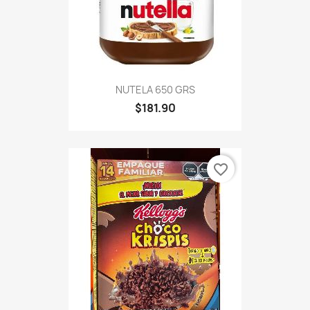
NUTELA 650 GRS
$181.90
favorite_border