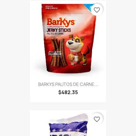
favorite_border
BARKYS PALITOS DE CARNE...
$482.35
favorite_border