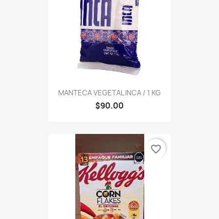
MANTECA VEGETAL INCA / 1 KG
$90.00
favorite_border