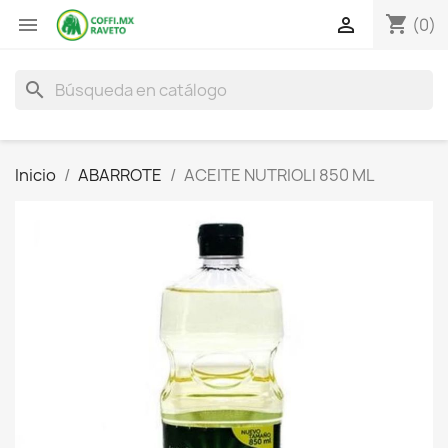
shopping_cart


(0)
search
Inicio
ABARROTE
ACEITE NUTRIOLI 850 ML