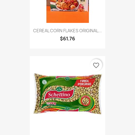
CEREAL CORN FLAKES ORIGINAL...
$61.76
favorite_border