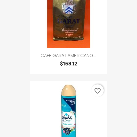
CAFE GARAT AMERICANO...
$168.12
favorite_border