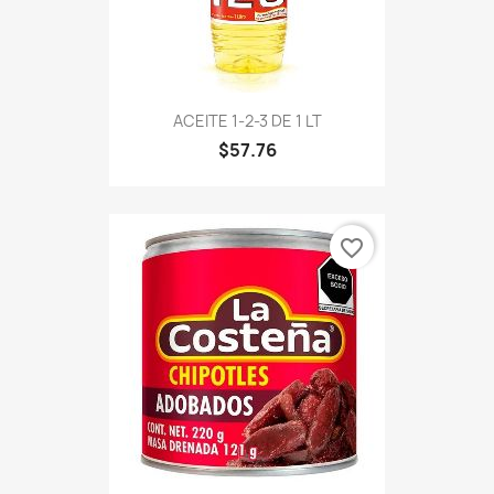
ACEITE 1-2-3 DE 1 LT
$57.76
favorite_border