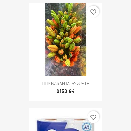
favorite_border
LILIS NARANJA PAQUETE
$152.94
favorite_border