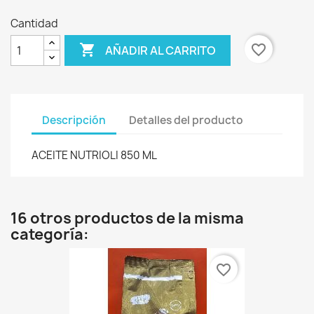
Cantidad

favorite_border
AÑADIR AL CARRITO
Descripción
Detalles del producto
ACEITE NUTRIOLI 850 ML
16 otros productos de la misma
categoría:
favorite_border