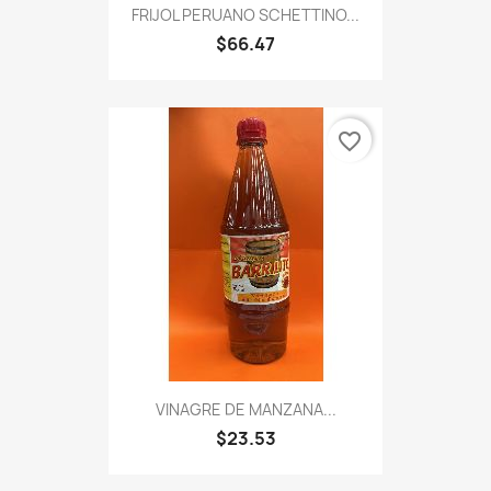
FRIJOL PERUANO SCHETTINO...
$66.47
favorite_border
VINAGRE DE MANZANA...
$23.53