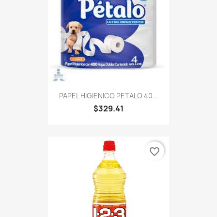
PAPEL HIGIENICO PETALO 40...
$329.41
favorite_border