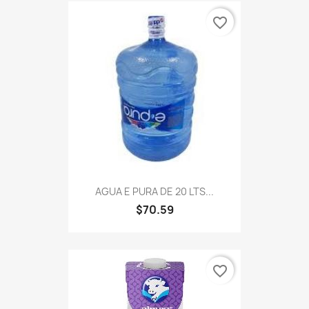
favorite_border
AGUA E PURA DE 20 LTS...
$70.59
favorite_border