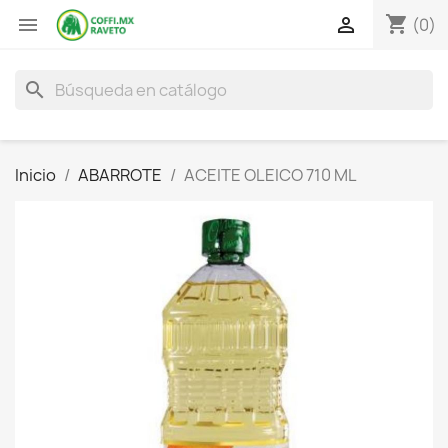
shopping_cart


(0)
search
Inicio
ABARROTE
ACEITE OLEICO 710 ML