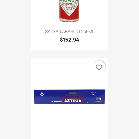
SALSA TABASCO 235ML
$152.94
favorite_border