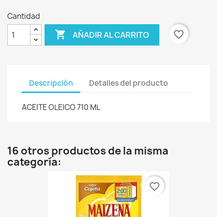
Cantidad

favorite_border
AÑADIR AL CARRITO
Descripción
Detalles del producto
ACEITE OLEICO 710 ML
16 otros productos de la misma
categoría:
favorite_border