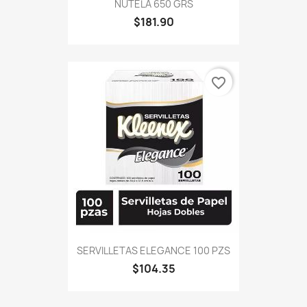
NUTELA 650 GRS
$181.90
favorite_border
SERVILLETAS ELEGANCE 100 PZS
$104.35