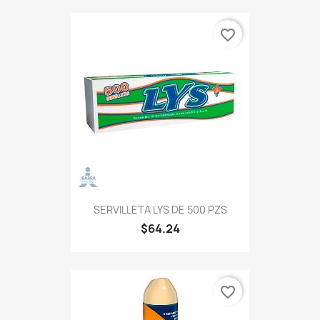
favorite_border
SERVILLETA LYS DE 500 PZS
$64.24
favorite_border