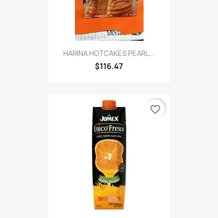
HARINA HOTCAKES PEARL...
$116.47
favorite_border