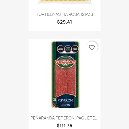
TORTILLINAS TIA ROSA 12 PZS
$29.41
favorite_border
PEÑARANDA PEPERONI PAQUETE...
$111.76