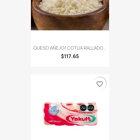
QUESO AÑEJO/ COTIJA RALLADO...
$117.65
favorite_border