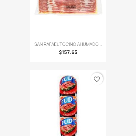
SAN RAFAEL TOCINO AHUMADO...
$157.65
favorite_border