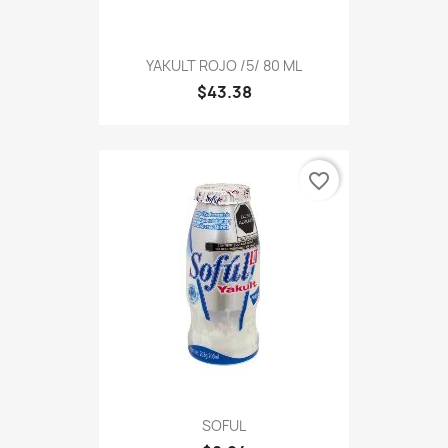
YAKULT ROJO /5/ 80 ML
$43.38
favorite_border
SOFUL