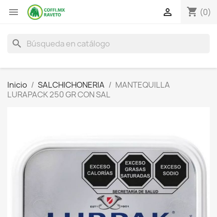
shopping_cart


(0)
search
Inicio
SALCHICHONERIA
MANTEQUILLA
LURAPACK 250 GR CON SAL