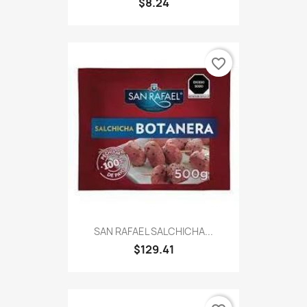
$8.24
favorite_border
SAN RAFAEL SALCHICHA...
$129.41