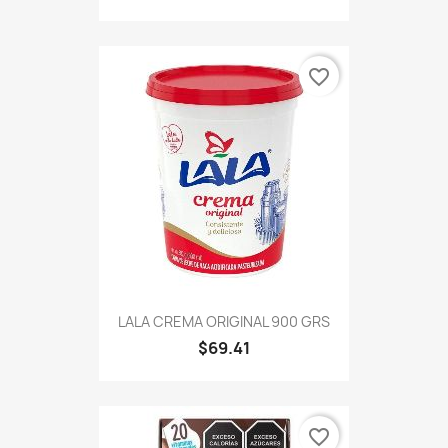
favorite_border
LALA CREMA ORIGINAL 900 GRS
$69.41
favorite_border