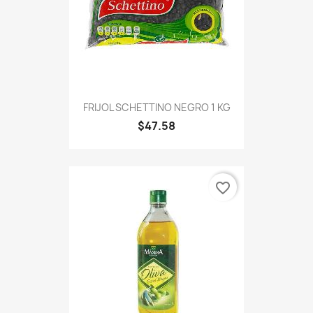
FRIJOL SCHETTINO NEGRO 1 KG
$47.58
favorite_border