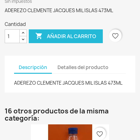
Sin impuestos
ADEREZO CLEMENTE JACQUES MIL ISLAS 473ML
Cantidad

favorite_border
AÑADIR AL CARRITO
Descripción
Detalles del producto
ADEREZO CLEMENTE JACQUES MIL ISLAS 473ML
16 otros productos de la misma
categoría:
favorite_border