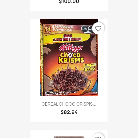
$100.00
favorite_border
CEREAL CHOCO CRISPIS...
$82.94