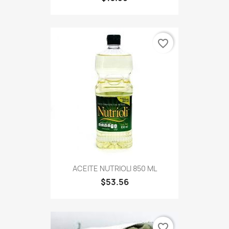
favorite_border
ACEITE NUTRIOLI 850 ML
$53.56
favorite_border