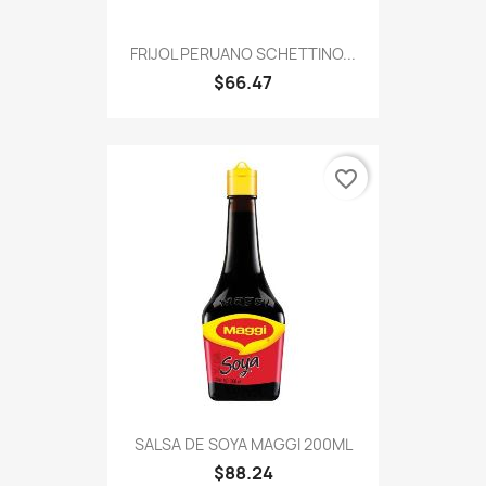
FRIJOL PERUANO SCHETTINO...
$66.47
favorite_border
SALSA DE SOYA MAGGI 200ML
$88.24