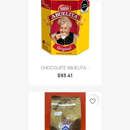
CHOCOLATE ABUELITA...
$93.41
favorite_border