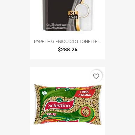
PAPEL HIGIENICO COTTONELLE...
$288.24
favorite_border