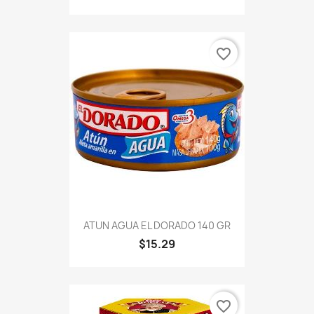
favorite_border
ATUN AGUA EL DORADO 140 GR
$15.29
favorite_border