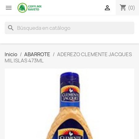
shopping_cart


(0)
search
Inicio
ABARROTE
ADEREZO CLEMENTE JACQUES
MIL ISLAS 473ML