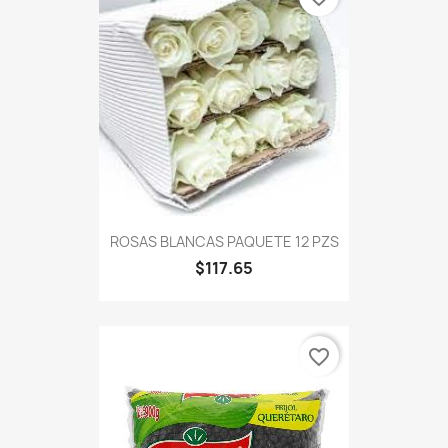
ROSAS BLANCAS PAQUETE 12 PZS
$117.65
favorite_border