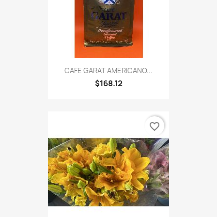
CAFE GARAT AMERICANO...
$168.12
favorite_border