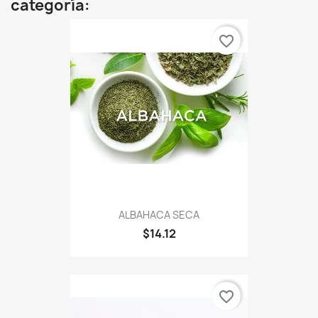
categoría:
favorite_border
ALBAHACA SECA
$14.12
favorite_border