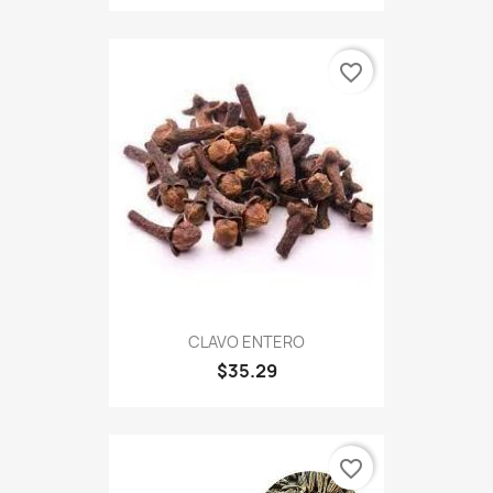
favorite_border
CLAVO ENTERO
$35.29
favorite_border