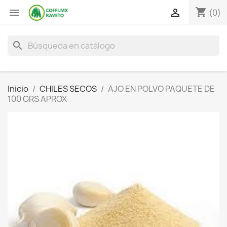
shopping_cart


(0)
search
Inicio
CHILES SECOS
AJO EN POLVO PAQUETE DE
100 GRS APROX