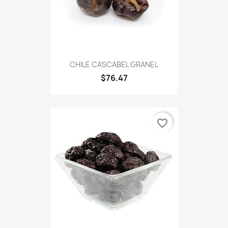
CHILE CASCABEL GRANEL
$76.47
favorite_border