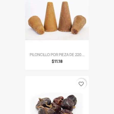
PILONCILLO POR PIEZA DE 220...
$11.18
favorite_border