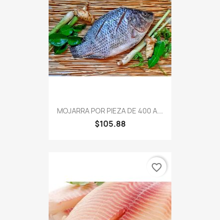
MOJARRA POR PIEZA DE 400 A...
$105.88
favorite_border