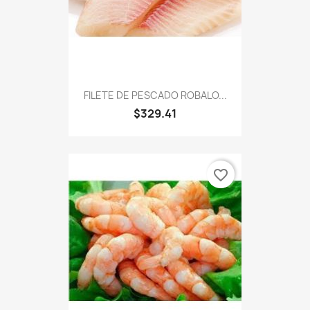
FILETE DE PESCADO ROBALO...
$329.41
favorite_border