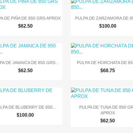


Vista rápida
Vista rápida
A DE PIÑA DE 850 GRS APROX
PULPA DE ZARZAMORA DE 85
$62.50
$100.00


Vista rápida
Vista rápida
PA DE JAMAICA DE 850 GRS...
PULPA DE HORCHATA DE 850
$62.50
$68.75


Vista rápida
Vista rápida
LPA DE BLUBERRY DE 850...
PULPA DE TUNA DE 850 G
APROX
$100.00
$62.50