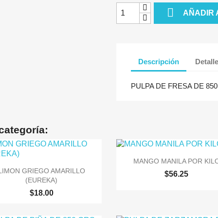

AÑADIR 
Descripción
Detall
PULPA DE FRESA DE 85
categoría:

Vista rápida
MANGO MANILA POR KIL

Vista rápida
LIMON GRIEGO AMARILLO
$56.25
(EUREKA)
$18.00