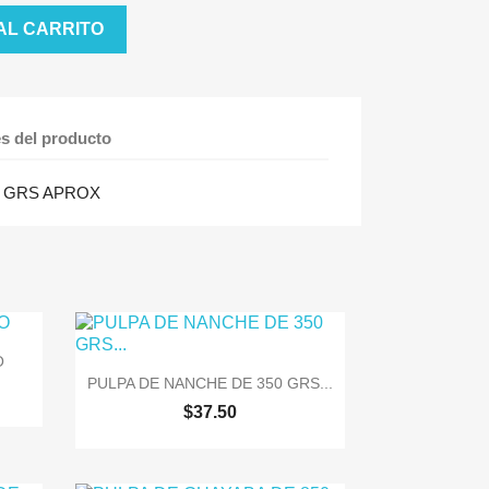
AL CARRITO
es del producto
0 GRS APROX
O

Vista rápida
PULPA DE NANCHE DE 350 GRS...
$37.50