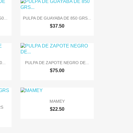

Vista rápida
0...
PULPA DE GUAYABA DE 850 GRS...
$37.50

Vista rápida
...
PULPA DE ZAPOTE NEGRO DE...
$75.00

Vista rápida
MAMEY
RS
$22.50