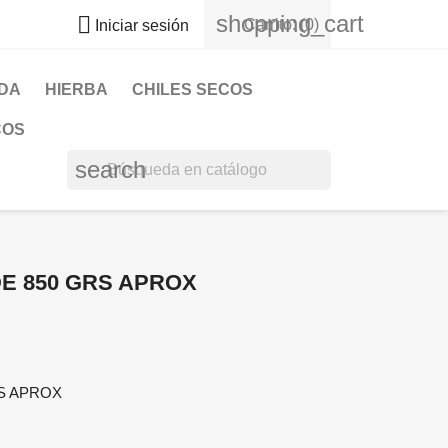
shopping_cart

Carrito:
(0)
Iniciar sesión
DA
HIERBA
CHILES SECOS
COS
search
DE 850 GRS APROX
RS APROX