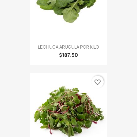
LECHUGA ARUGULA POR KILO
$187.50
favorite_border