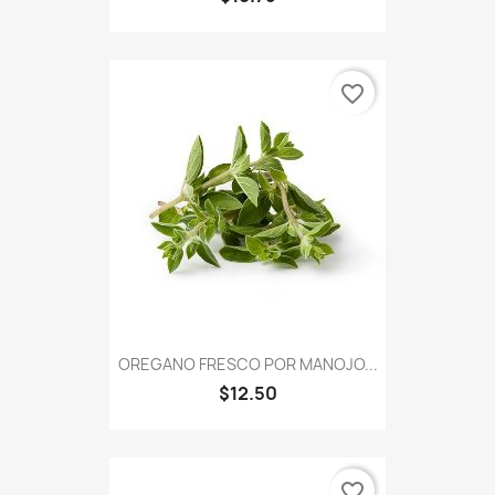
favorite_border
OREGANO FRESCO POR MANOJO...
$12.50
favorite_border