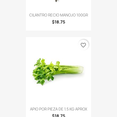
CILANTRO RECIO MANOJO 100GR
$18.75
favorite_border
APIO POR PIEZA DE 1.5 KG APROX
$18.75