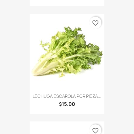
favorite_border
LECHUGA ESCAROLA POR PIEZA...
$15.00
favorite_border