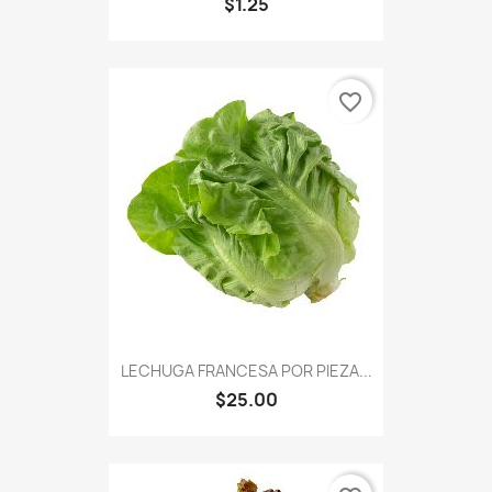
$1.25
favorite_border
LECHUGA FRANCESA POR PIEZA...
$25.00