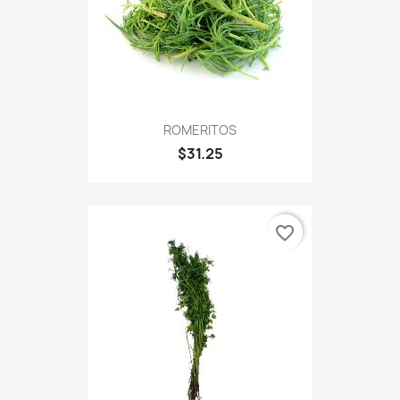
ROMERITOS
$31.25
favorite_border