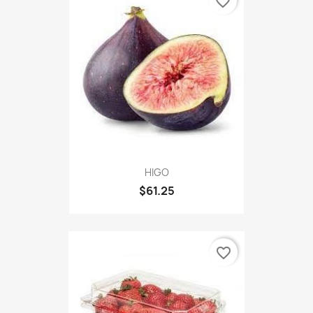
favorite_border
HIGO
$61.25
favorite_border