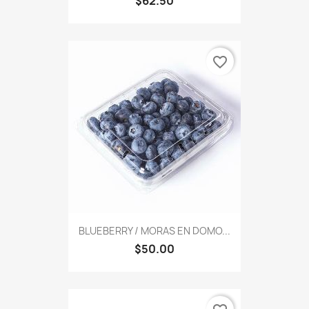
$62.50
favorite_border
BLUEBERRY / MORAS EN DOMO...
$50.00