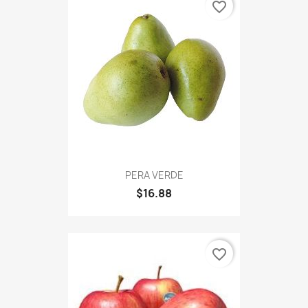
favorite_border
PERA VERDE
$16.88
favorite_border