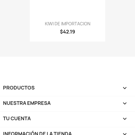
KIWI DE IMPORTACION
$42.19
PRODUCTOS

NUESTRA EMPRESA

TU CUENTA

INFORMACIÓN DE LA TIENDA
keyboard_arrow_down