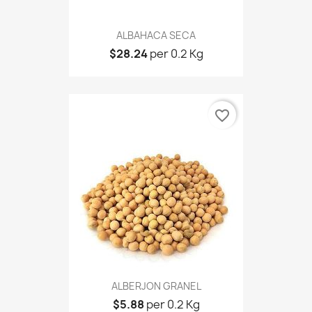
ALBAHACA SECA
$28.24
per 0.2 Kg
favorite_border
ALBERJON GRANEL
$5.88
per 0.2 Kg