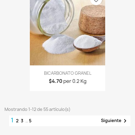
BICARBONATO GRANEL
$4.70
per 0.2 Kg
Mostrando 1-12 de 55 artículo(s)
1

Siguiente
2
3
…
5