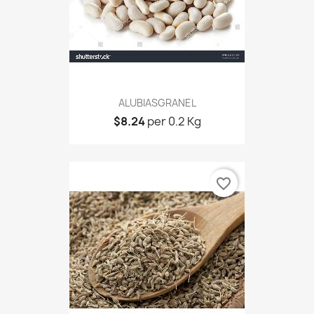
ALUBIASGRANEL
$8.24
per 0.2 Kg
favorite_border