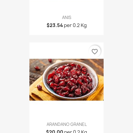
ANIS
$23.54
per 0.2 Kg
favorite_border
ARANDANO GRANEL
$20.00
per 0.2 Kg